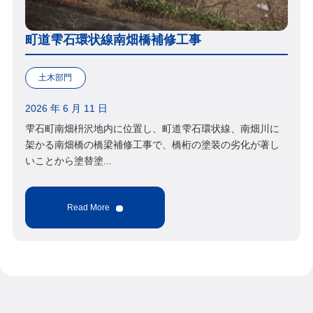
町道雫石環状線南畑橋補修工事
土木部門
2026 年 6 月 11 日
雫石町南畑枡沢地内に位置し、町道雫石環状線、南畑川に
架かる南畑橋の橋梁補修工事で、橋桁の塗装の劣化が著し
いことから塗替塗...
Read More