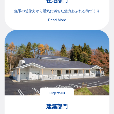
住宅部門
無限の想像力から
活気に満ちた魅力あふれる街づくり
Read More
Projects 03
建築部門